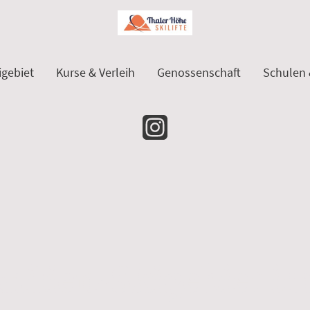
igebiet
Kurse & Verleih
Genossenschaft
Schulen 
milien-Skigebiet im