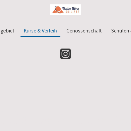
igebiet
Kurse & Verleih
Genossenschaft
Schulen 
kikurse & Skiverle