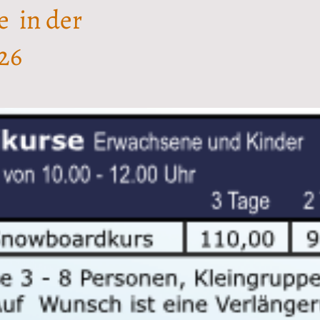
e in der
26