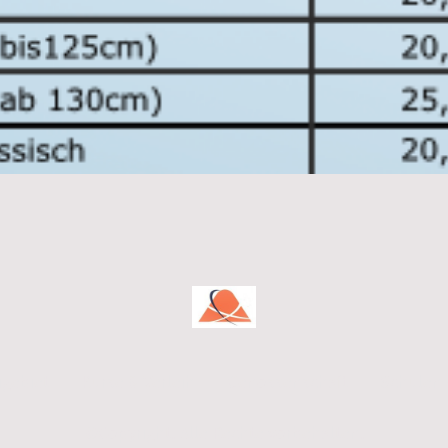
igebiet
Kurse & Verleih
Genossenschaft
Schulen 
©Copyright. Alle Rechte vorbehalten.